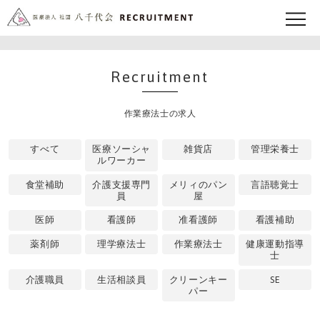
Recruitment
作業療法士の求人
すべて
医療ソーシャ
雑貨店
管理栄養士
ルワーカー
食堂補助
介護支援専門
メリィのパン
言語聴覚士
員
屋
医師
看護師
准看護師
看護補助
薬剤師
理学療法士
作業療法士
健康運動指導
士
介護職員
生活相談員
クリーンキー
SE
パー